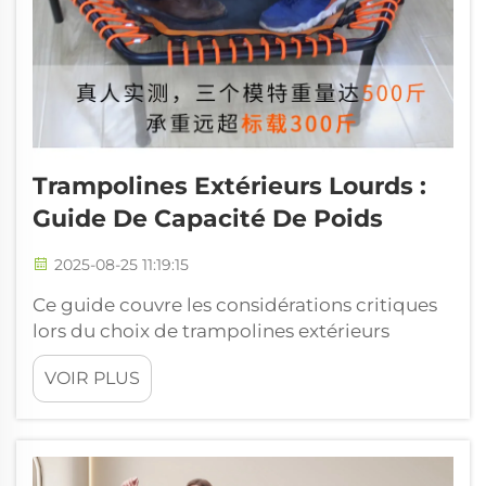
Trampolines Extérieurs Lourds :
Guide De Capacité De Poids
2025-08-25 11:19:15
Ce guide couvre les considérations critiques
lors du choix de trampolines extérieurs
lourds, en capturant des caractéristiques
VOIR PLUS
telles que la limite de poids, la durabilité et
les caractéristiques de sécurité. À la fin de
l'article, vous comprendrez l'importance de la
capacité de poids lorsque...