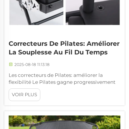
Correcteurs De Pilates: Améliorer
La Souplesse Au Fil Du Temps
2025-08-18 11:13:18
Les correcteurs de Pilates: améliorer la
flexibilité Le Pilates gagne progressivement
en popularité comme un excellent moyen
VOIR PLUS
d'améliorer la forme physique, en particulier
la force et la flexibilité du cœur. Une partie
essentielle de toute séance de Pilates est
l'utilisation de correcteurs de Pilates, qui...