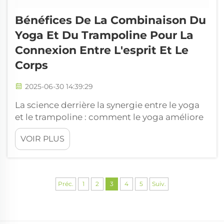
Bénéfices De La Combinaison Du
Yoga Et Du Trampoline Pour La
Connexion Entre L'esprit Et Le
Corps
2025-06-30 14:39:29
La science derrière la synergie entre le yoga
et le trampoline : comment le yoga améliore
la conscience du lien corps-esprit Le yoga
VOIR PLUS
aide vraiment à renforcer la conscience du
lien entre le corps et l'esprit, comme
n'importe qui peut le constater en tentant
quoi que ce soit de physique sans prêter
Préc.
1
2
3
4
5
Suiv.
attention aux besoins de son corps. La p...