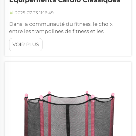
2025-07-23 11:16:49
Dans la communauté du fitness, le choix
entre les trampolines de fitness et les
machines cardio classiques fait débat. Alors
VOIR PLUS
que de plus en plus de personnes
recherchent des façons amusantes et
efficaces d'intensifier leurs entraînements, il
devient essentiel de connaître les avantages
et les inconvénients des deux options...