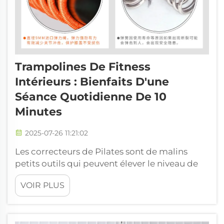
Trampolines De Fitness
Intérieurs : Bienfaits D'une
Séance Quotidienne De 10
Minutes
2025-07-26 11:21:02
Les correcteurs de Pilates sont de malins
petits outils qui peuvent élever le niveau de
vos séances de Pilates, notamment pour
VOIR PLUS
améliorer votre posture et aligner
correctement l'ensemble de votre corps.
Dans ce guide, nous allons examiner les
différents types de cor...