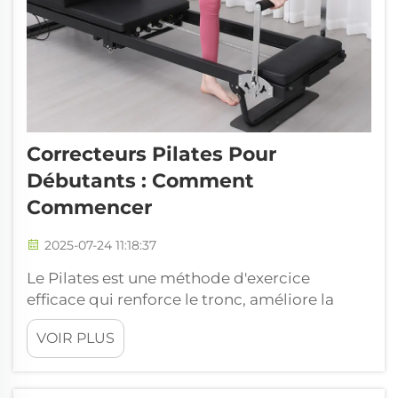
Correcteurs Pilates Pour
Débutants : Comment
Commencer
2025-07-24 11:18:37
Le Pilates est une méthode d'exercice
efficace qui renforce le tronc, améliore la
flexibilité et accroît la conscience corporelle.
VOIR PLUS
Si vous débutez, l'utilisation de correcteurs
peut rendre vos séances encore plus
enrichissantes. Ces outils de soutien vous