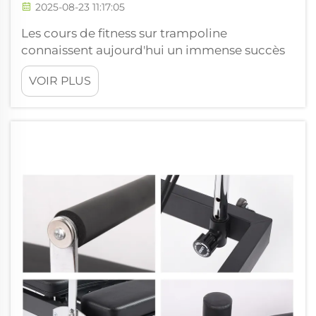
2025-08-23 11:17:05
Les cours de fitness sur trampoline
connaissent aujourd'hui un immense succès
auprès des personnes de tous niveaux de
VOIR PLUS
forme, car ils offrent une manière amusante
de rester actif physiquement. De nos jours,
ces cours combinent souvent de l'endurance,
de l'entraînement musculaire et de la
flexibilité...