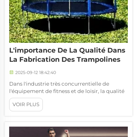
L'importance De La Qualité Dans
La Fabrication Des Trampolines
2025-09-12 18:42:40
Dans l'industrie très concurrentielle de
l'équipement de fitness et de loisir, la qualité
n'est pas simplement une caractéristique :
VOIR PLUS
c'est un critère essentiel de différenciation
qui définit la réputation de la marque, la
confiance des clients et le succès commercial
à long terme. Pour les acheteurs B2B à la
recherche de solutions fiables...