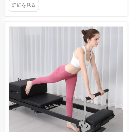
詳細を見る
で跳ねることで、ダイナミックで思いがけないほ
ど効果的な心臓の運動が得られます…