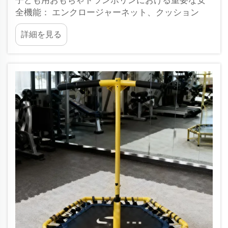
全機能： エンクロージャーネット、クッション
材、フレームの安定性 子ども用おもちゃトランポ
詳細を見る
リンにおいて安全性は最も重要です。これは、厄
介なケガを防ぐのに役立ちます。まず第一に…