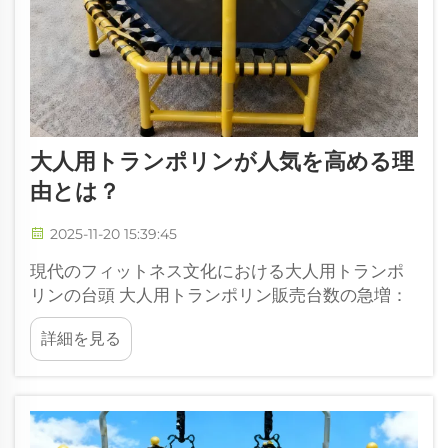
大人用トランポリンが人気を高める理
由とは？
2025-11-20 15:39:45
現代のフィットネス文化における大人用トランポ
リンの台頭 大人用トランポリン販売台数の急増：
2019年から2024年にかけて68％の増加（NPDグ
詳細を見る
ループ） 大人用トランポリンは、庭での遊び道具
から本格的なフィットネスツールへと進化してお
り、2019年から2024年にかけて販売台数が68％
増加しました…