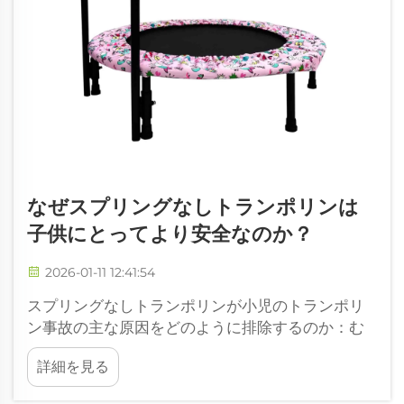
なぜスプリングなしトランポリンは
子供にとってより安全なのか？
2026-01-11 12:41:54
スプリングなしトランポリンが小児のトランポリ
ン事故の主な原因をどのように排除するのか：む
き出しのスプリングと錆びたフレームの除去——
詳細を見る
救急搬送された負傷の36％に対処。従来型のトラ
ンポリンには指などを挟む可能性のある金属製の