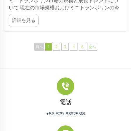
ミニトランポリン市場の規模と成長トレンドにつ
いて 現在の市場規模およびミニトランポリンの今
後の成長予測 市場調査によると、ミニトランポリ
詳細を見る
ン業界は大きく拡大すると予想されており、現在
約165億ドルから...
前へ
1
2
3
4
5
次へ
電話
+86-579-83925518