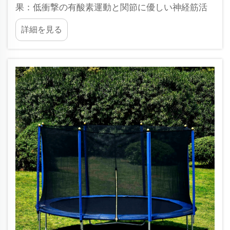
果：低衝撃の有酸素運動と関節に優しい神経筋活
性化 トランポリンでヨガを行うことで、関節を傷
詳細を見る
めることなく優れた有酸素運動の効果が得られま
す。跳ね返る表面は、通常の運動時にかかる衝撃
の約80%を吸収してくれます。