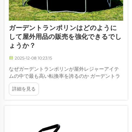
ガーデントランポリンはどのように
して屋外用品の販売を強化できるでし
ょうか？
2025-12-08 10:23:15
なぜガーデントランポリンが屋外レジャーアイテ
ムの中で最も高い転換率を誇るのか ガーデントラ
ンポリンは、人々を屋外に呼び出し楽しんでもら
詳細を見る
う点で特に目立っています。その人気の理由は、
単なるジャンプ遊びに加えて、実際に得られる健
康上の利点と家族での交流という価値が組み合わ
さっているからです。