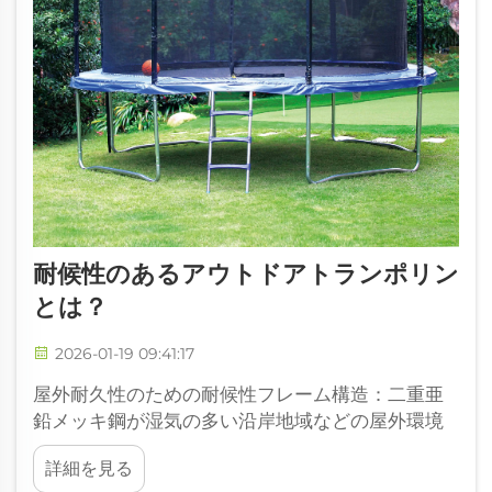
耐候性のあるアウトドアトランポリン
とは？
2026-01-19 09:41:17
屋外耐久性のための耐候性フレーム構造：二重亜
鉛メッキ鋼が湿気の多い沿岸地域などの屋外環境
でアルミニウムやファイバーグラスよりも優れて
詳細を見る
いる理由。屋外用トランポリンにおいて、湿気や