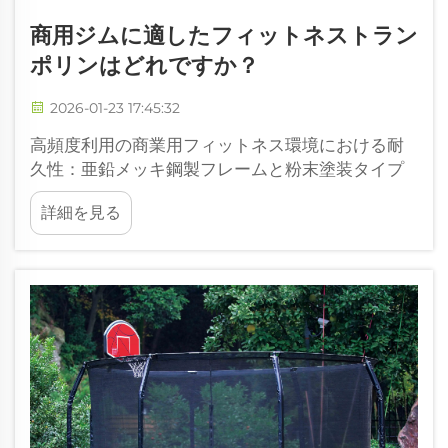
商用ジムに適したフィットネストラン
ポリンはどれですか？
2026-01-23 17:45:32
高頻度利用の商業用フィットネス環境における耐
久性：亜鉛メッキ鋼製フレームと粉末塗装タイプ
の比較——1日500回以上のジャンプを想定した構
詳細を見る
造的強度。商用ジムでは、過酷な使用に耐えられ
るトランポリンフレームが求められます。亜鉛メ
ッキ鋼製フレームは…