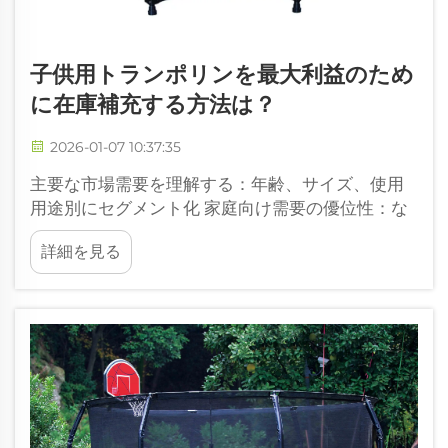
子供用トランポリンを最大利益のため
に在庫補充する方法は？
2026-01-07 10:37:35
主要な市場需要を理解する：年齢、サイズ、使用
用途別にセグメント化 家庭向け需要の優位性：な
ぜ子供がいる家庭が子供用トランポリン販売の
詳細を見る
78％を占めるのか 子供用トランポリンの購入のほ
とんどは12歳未満の子供を持つ家庭向けであり、
これにより...