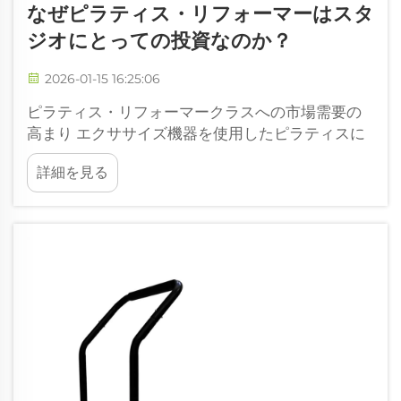
なぜピラティス・リフォーマーはスタ
ジオにとっての投資なのか？
2026-01-15 16:25:06
ピラティス・リフォーマークラスへの市場需要の
高まり エクササイズ機器を使用したピラティスに
対する消費者の好まれる傾向の高まり 最近、フィ
詳細を見る
ットネスを始めようとする多くの人々が、基本的
なマットピラティスから、リフォーマーのような
専門的な器具を使ったトレーニングへと移行して
います。それに伴い...