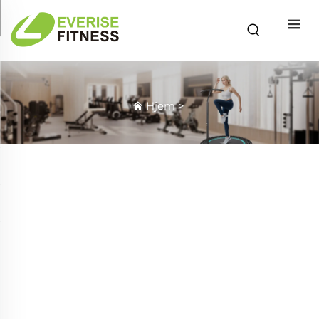
Hjem
>