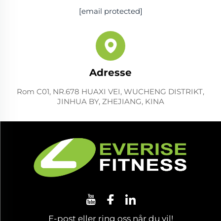
[email protected]
Adresse
Rom C01, NR.678 HUAXI VEI, WUCHENG DISTRIKT,
JINHUA BY, ZHEJIANG, KINA
E-post eller ring oss når du vil!