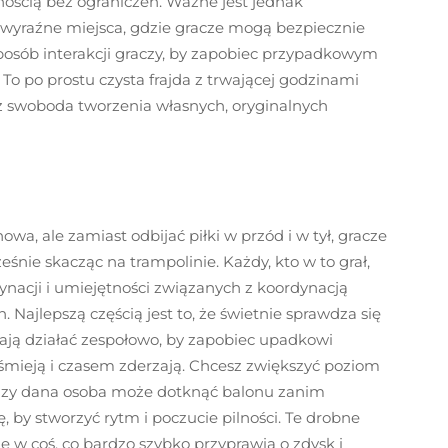
lnością bez ograniczeń. Ważne jest jednak
ą wyraźne miejsca, gdzie gracze mogą bezpiecznie
posób interakcji graczy, by zapobiec przypadkowym
o po prostu czysta frajda z trwającej godzinami
az swoboda tworzenia własnych, oryginalnych
a, ale zamiast odbijać piłki w przód i w tył, gracze
eśnie skacząc na trampolinie. Każdy, kto w to grał,
nacji i umiejętności związanych z koordynacją
 Najlepszą częścią jest to, że świetnie sprawdza się
nają działać zespołowo, by zapobiec upadkowi
 śmieją i czasem zderzają. Chcesz zwiększyć poziom
 razy dana osoba może dotknąć balonu zanim
 by stworzyć rytm i poczucie pilności. Te drobne
 w coś, co bardzo szybko przyprawia o zdysk i