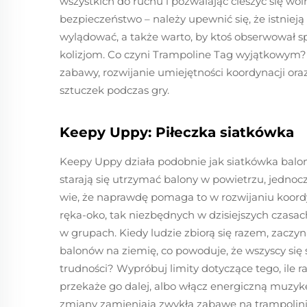
wszystkich do ruchu i pozwalając cieszyć się wo
bezpieczeństwo – należy upewnić się, że istniej
wylądować, a także warto, by ktoś obserwował s
kolizjom. Co czyni Trampoline Tag wyjątkowym? T
zabawy, rozwijanie umiejętności koordynacji or
sztuczek podczas gry.
Keepy Uppy: Piłeczka siatkówka
Keepy Uppy działa podobnie jak siatkówka balonow
starają się utrzymać balony w powietrzu, jednocz
wie, że naprawdę pomaga to w rozwijaniu koordy
ręka-oko, tak niezbędnych w dzisiejszych czasach.
w grupach. Kiedy ludzie zbiorą się razem, zaczy
balonów na ziemię, co powoduje, że wszyscy się
trudności? Wypróbuj limity dotyczące tego, ile
przekaże go dalej, albo włącz energiczną muzykę,
zmiany zamieniają zwykłą zabawę na trampolinie