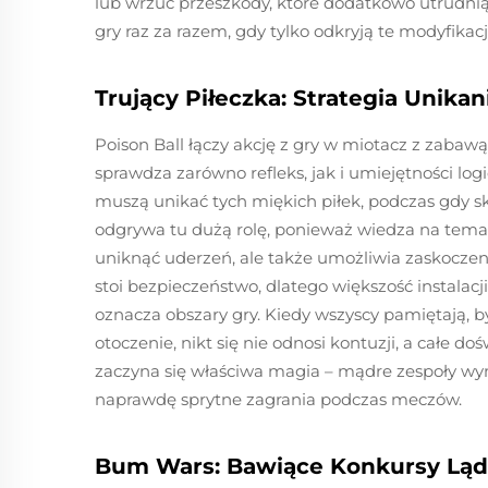
lub wrzuć przeszkody, które dodatkowo utrudnią 
gry raz za razem, gdy tylko odkryją te modyfikacj
Trujący Piłeczka: Strategia Unikan
Poison Ball łączy akcję z gry w miotacz z zabaw
sprawdza zarówno refleks, jak i umiejętności logi
muszą unikać tych miękich piłek, podczas gdy s
odgrywa tu dużą rolę, ponieważ wiedza na temat
uniknąć uderzeń, ale także umożliwia zaskocze
stoi bezpieczeństwo, dlatego większość instalacji
oznacza obszary gry. Kiedy wszyscy pamiętają, b
otoczenie, nikt się nie odnosi kontuzji, a całe 
zaczyna się właściwa magia – mądre zespoły wym
naprawdę sprytne zagrania podczas meczów.
Bum Wars: Bawiące Konkursy Lą