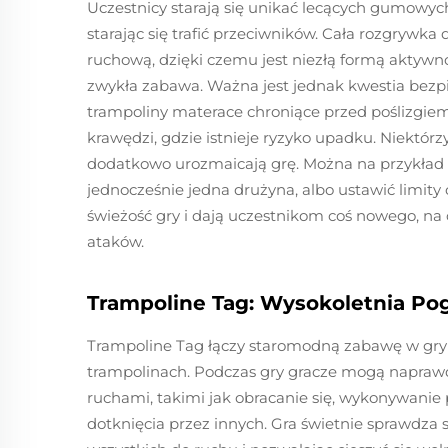
Uczestnicy starają się unikać lecących gumowyc
starając się trafić przeciwników. Cała rozgrywk
ruchową, dzięki czemu jest niezłą formą aktywno
zwykła zabawa. Ważna jest jednak kwestia bezp
trampoliny materace chroniące przed poślizgiem i 
krawędzi, gdzie istnieje ryzyko upadku. Niektór
dodatkowo urozmaicają grę. Można na przykład 
jednocześnie jedna drużyna, albo ustawić limit
świeżość gry i dają uczestnikom coś nowego, n
ataków.
Trampoline Tag: Wysokoletnia Po
Trampoline Tag łączy staromodną zabawę w gry
trampolinach. Podczas gry gracze mogą naprawdę
ruchami, takimi jak obracanie się, wykonywanie
dotknięcia przez innych. Gra świetnie sprawdza si