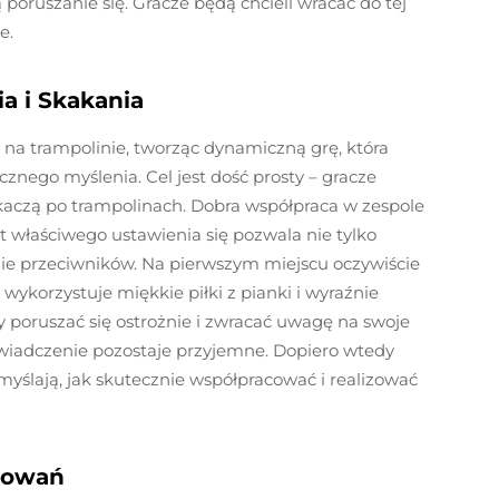
poruszanie się. Gracze będą chcieli wracać do tej
e.
ia i Skakania
ą na trampolinie, tworząc dynamiczną grę, która
cznego myślenia. Cel jest dość prosty – gracze
kaczą po trampolinach. Dobra współpraca w zespole
 właściwego ustawienia się pozwala nie tylko
nie przeciwników. Na pierwszym miejscu oczywiście
 wykorzystuje miękkie piłki z pianki i wyraźnie
y poruszać się ostrożnie i zwracać uwagę na swoje
doświadczenie pozostaje przyjemne. Dopiero wtedy
yślają, jak skutecznie współpracować i realizować
dowań