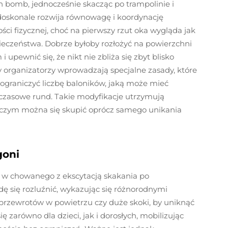
h bomb, jednocześnie skacząc po trampolinie i
a doskonale rozwija równowagę i koordynację
ści fizycznej, choć na pierwszy rzut oka wygląda jak
ieczeństwa. Dobrze byłoby rozłożyć na powierzchni
upewnić się, że nikt nie zbliża się zbyt blisko
zy organizatorzy wprowadzają specjalne zasady, które
ograniczyć liczbę baloników, jaką może mieć
y czasowe rund. Takie modyfikacje utrzymują
a czym można się skupić oprócz samego unikania
goni
 w chowanego z ekscytacją skakania po
 się rozluźnić, wykazując się różnorodnymi
 przewrotów w powietrzu czy duże skoki, by uniknąć
ę zarówno dla dzieci, jak i dorosłych, mobilizując