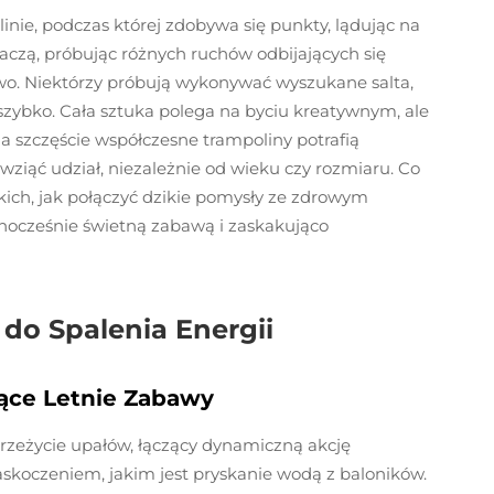
nie, podczas której zdobywa się punkty, lądując na
kaczą, próbując różnych ruchów odbijających się
wo. Niektórzy próbują wykonywać wyszukane salta,
o szybko. Cała sztuka polega na byciu kreatywnym, ale
Na szczęście współczesne trampoliny potrafią
ziąć udział, niezależnie od wieku czy rozmiaru. Co
kich, jak połączyć dzikie pomysły ze zdrowym
nocześnie świetną zabawą i zaskakująco
do Spalenia Energii
ące Letnie Zabawy
rzeżycie upałów, łączący dynamiczną akcję
askoczeniem, jakim jest pryskanie wodą z baloników.