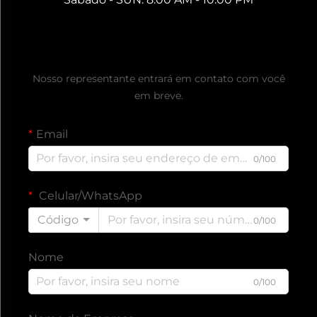
Obtenha um Orçamento Gratuito
Nosso representante entrará em contato com você
em breve.
Email
0/100
Celular/WhatsApp
Código
0/100
Nome
0/100