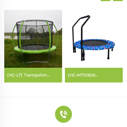
(HC-LT) Trampolim
(HC-MT005A)
(estilo Lantern de fibra
Trampolim para
de vidro)
crianças com barra de
apoio