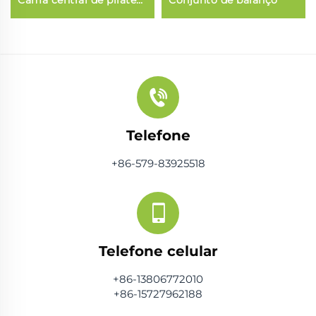
Cama central de pilates
Conjunto de balanço
comercial (3 em 1)
Telefone
+86-579-83925518
Telefone celular
+86-13806772010
+86-15727962188