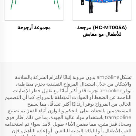
(HC-MT005A) مرجحة
مجموعة أرجوحة
للأطفال مع مقابض
تشكلampoline بدون مرونة إثباتًا لالتزام الشركة بالسلامة
والابتكار. من خلال استبدال المرواح التقليدية بحزم مطاطية،
توفرampoline تجربة قفز أكثر أمانًا مع تقليل خطر الإصابات
الناجمة عن الضغط أو الحوادث المتعلقة بالمرواح. كما أن التصميم
الخالي من المرواح يوفر ارتدادًا أكثر اتساقًا، مما يسمح
للمستخدمين بالحفاظ على التحكم والتوازن أثناء القفز. تم تصنيع
trampoline باستخدام مواد عالية الجودة، بما في ذلك إطار قوي
وسجاد قفز متين، مما يضمن الأداء طويل الأمد. سواء تم استخدامه
للعب الأطفال، أو اللياقة البدنية للبالغين، أو إعادة التأهيل، فإن