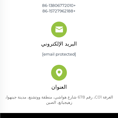
+86-13806772010
+86-15727962188
البريد الإلكتروني
[email protected]
العنوان
الغرفة C01، رقم 678 شارع هواشي، منطقة ووتشنغ، مدينة جينهوا،
زهيجيانغ، الصين