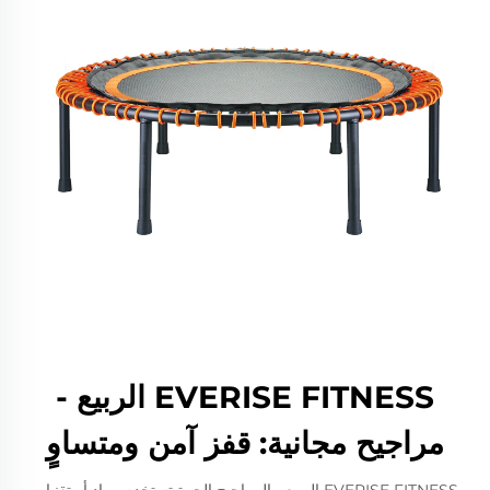
EVERISE FITNESS الربيع -
مراجيح مجانية: قفز آمن ومتساوٍ
EVERISE FITNESS الربيع - المراجيح الحرة تستخدم مواد أو تقنيات