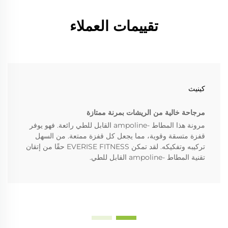
تقييمات العملاء
كينيث
مرجاحة خالية من الريشات بمرنة ممتازة
مرونة هذا المطاط -ampoline القابل للطي رائعة. فهو يوفر
قفزة متسقة وقوية، مما يجعل كل قفزة ممتعة. من السهل
تركيبه وتفكيكه. لقد تمكن EVERISE FITNESS حقًا من إتقان
تقنية المطاط -ampoline القابل للطي.