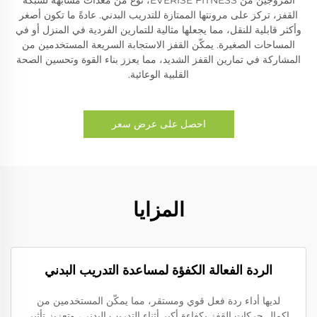
القفز، تركز على مرونتها الممتازة للتدريب البدني. عادةً ما تكون أصغر
وأكثر قابلية للنقل، مما يجعلها مثالية للتمارين الفردية في المنزل أو في
المساحات الصغيرة. يمكّن القفز الاستجابة السريعة المستخدمين من
المشاركة في تمارين القفز الشديد، مما يعزز بناء القوة وتحسين الصحة
القلبية الوعائية.
احصل على عرض سعر
المزايا
الردة الفعالة الكفؤة لمساعدة التدريب البدني
لديها أداء ردة فعل قوي ومستقر، مما يمكّن المستخدمين من
إكمال حركات القفز بكفاءة أكبر أثناء التدريب البدني، وتعزيز تأثير