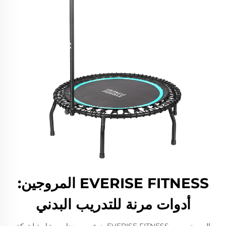
EVERISE FITNESS المروجين:
أدوات مرنة للتدريب البدني
المروجين من EVERISE FITNESS، نوع من معدات مشابهة لشبكة