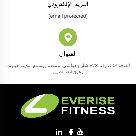
البريد الإلكتروني
[email protected]
العنوان
الغرفة C01، رقم 678 شارع هواشي، منطقة ووتشنغ، مدينة جينهوا،
زهيجيانغ، الصين