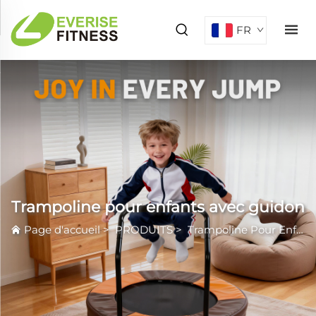
FR
Trampoline pour enfants avec guidon
Page d'accueil
>
PRODUITS
>
Trampoline Pour Enfants