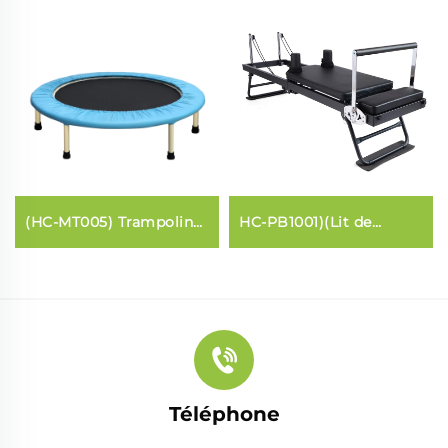
(HC-MT005) Trampoline
HC-PB1001)(Lit de
à ceinture élastique
Pilates pour le
renforcement
musculaire à domicile
Téléphone