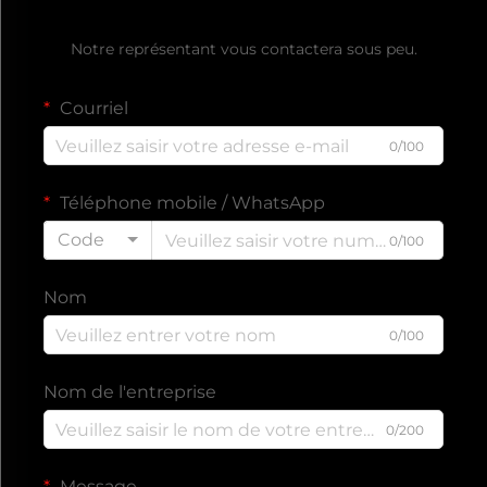
Obtenir un devis gratuit
Notre représentant vous contactera sous peu.
Courriel
0/100
Téléphone mobile / WhatsApp
Code
0/100
Nom
0/100
Nom de l'entreprise
0/200
Message