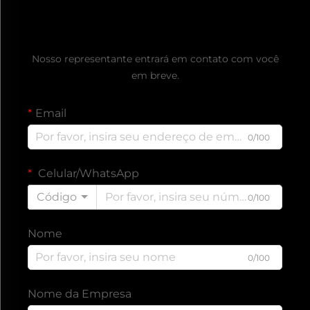
Obtenha um Orçamento Gratuito
Nosso representante entrará em contato com você
em breve.
Email
0/100
Celular/WhatsApp
Código
0/100
Nome
0/100
Nome da Empresa