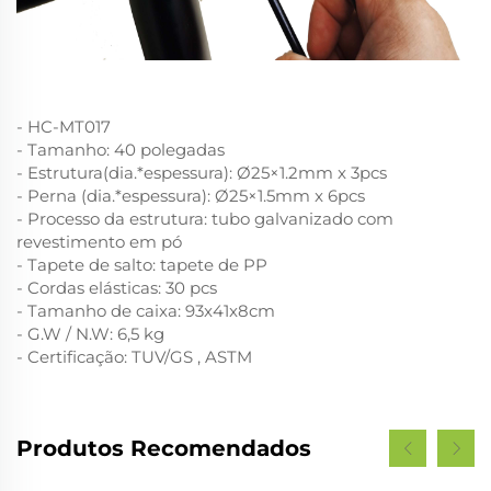
- HC-MT017
- Tamanho: 40 polegadas
- Estrutura(dia.*espessura): Ø25×1.2mm x 3pcs
- Perna (dia.*espessura): Ø25×1.5mm x 6pcs
- Processo da estrutura: tubo galvanizado com
revestimento em pó
- Tapete de salto: tapete de PP
- Cordas elásticas: 30 pcs
- Tamanho de caixa: 93x41x8cm
- G.W / N.W: 6,5 kg
- Certificação: TUV/GS , ASTM
Produtos Recomendados