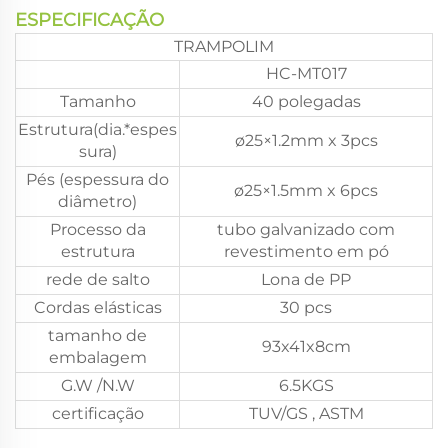
ESPECIFICAÇÃO
TRAMPOLIM
HC-MT017
Tamanho
40 polegadas
Estrutura(dia.*espes
ø25×1.2mm x 3pcs
sura)
Pés (espessura do
ø25×1.5mm x 6pcs
diâmetro)
Processo da
tubo galvanizado com
estrutura
revestimento em pó
rede de salto
Lona de PP
Cordas elásticas
30 pcs
tamanho de
93x41x8cm
embalagem
G.W /N.W
6.5KGS
certificação
TUV/GS , ASTM