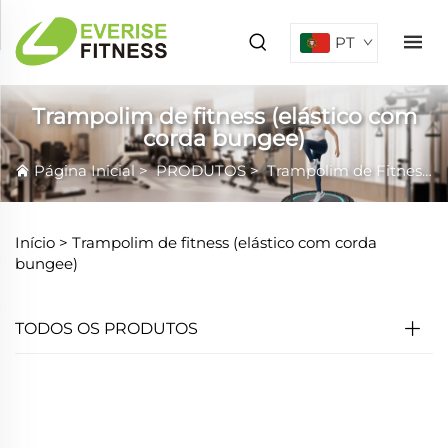
PT
Trampolim de fitness (elástico com
corda bungee)
Página Inicial
>
PRODUTOS
>
Trampolim de Fitness
Início >
Trampolim de fitness (elástico com corda
bungee)
TODOS OS PRODUTOS