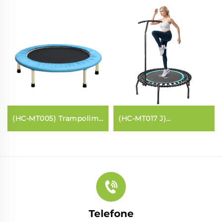
(HC-MT005) Trampolim
(HC-MT017 J)
com Cinto Elástico
45polegadas Redondo
Com Barra de Direção
Telefone