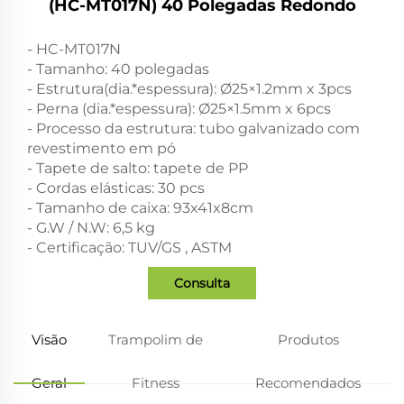
(HC-MT017N) 40 Polegadas Redondo
- HC-MT017N
- Tamanho: 40 polegadas
- Estrutura(dia.*espessura): Ø25×1.2mm x 3pcs
- Perna (dia.*espessura): Ø25×1.5mm x 6pcs
- Processo da estrutura: tubo galvanizado com
revestimento em pó
- Tapete de salto: tapete de PP
- Cordas elásticas: 30 pcs
- Tamanho de caixa: 93x41x8cm
- G.W / N.W: 6,5 kg
- Certificação: TUV/GS , ASTM
Consulta
Visão
Trampolim de
Produtos
Geral
Fitness
Recomendados