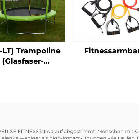
-LT) Trampoline
Fitnessarmba
(Glasfaser-
Laternenstil)
VERISE FITNESS ist darauf abgestimmt, Menschen mit G
 Gelenke weniger als high-impact-Übungen wie Laufen. 