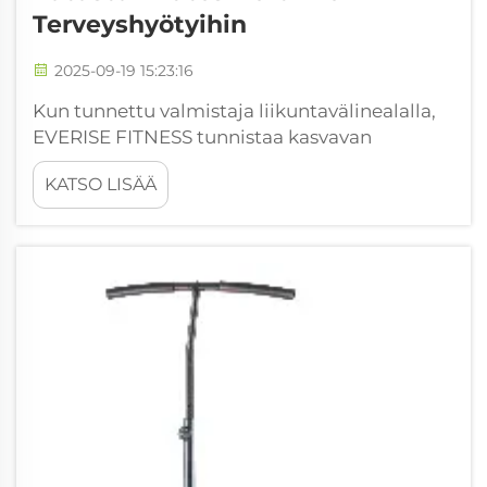
Terveyshyötyihin
2025-09-19 15:23:16
Kun tunnettu valmistaja liikuntavälinealalla,
EVERISE FITNESS tunnistaa kasvavan
globaalin tarpeen innovatiivisille ja
KATSO LISÄÄ
tehokkaille liikuntaratkaisuille. Pilates-
reformerit ovat nousseet yhdeksi
monikäyttöisimmistä ja kysytyimmistä
liikuntavälineistä...