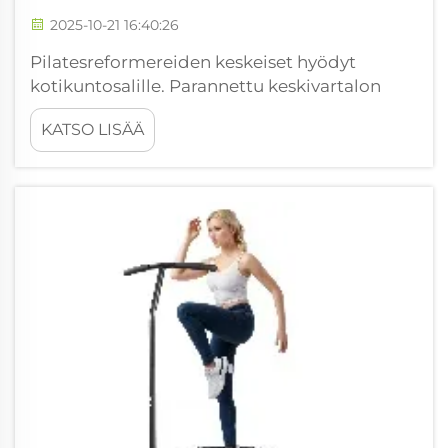
2025-10-21 16:40:26
Pilatesreformereiden keskeiset hyödyt
kotikuntosalille. Parannettu keskivartalon
voima ja selkärangan tuki säännöllisellä
KATSO LISÄÄ
reformerin käytöllä. Pilatesreformeri aktivoi
syvät keskivartalon lihakset yhdistämällä
jousijännityksen tasaiseen kelkan liikkeeseen.
Re...