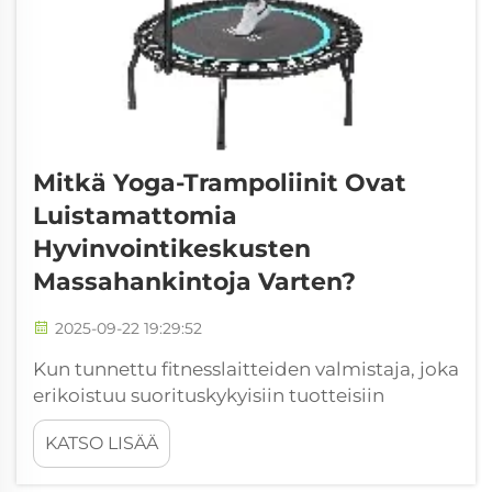
Mitkä Yoga-Trampoliinit Ovat
Luistamattomia
Hyvinvointikeskusten
Massahankintoja Varten?
2025-09-22 19:29:52
Kun tunnettu fitnesslaitteiden valmistaja, joka
erikoistuu suorituskykyisiin tuotteisiin
kaupallisiin ja hyvinvointilaitoksiin, Everise
KATSO LISÄÄ
Fitness tunnustaa turvallisuuden,
kestävyyden ja toiminnallisuuden ratkaisevan