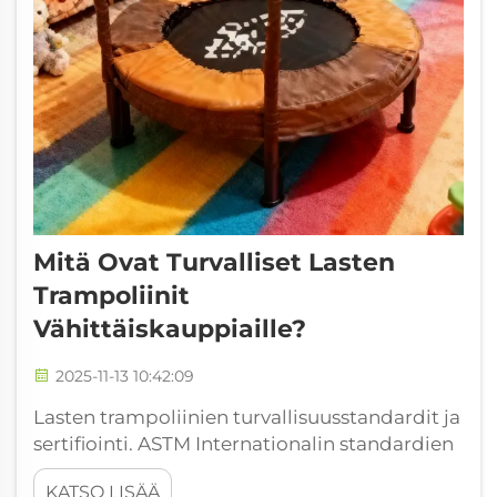
Mitä Ovat Turvalliset Lasten
Trampoliinit
Vähittäiskauppiaille?
2025-11-13 10:42:09
Lasten trampoliinien turvallisuusstandardit ja
sertifiointi. ASTM Internationalin standardien
rooli lasten trampoliinien turvallisuudessa.
KATSO LISÄÄ
ASTM International asettaa tiukat