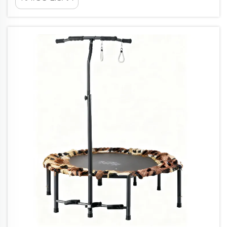
turvallisuusvaatimukset lasten
trampoliineille, keskittyen kehän vakautta,
jousijännitykseen...