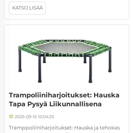
harrastetoiminnasta erittäin tehokkaaksi
KATSO LISÄÄ
kunnoratkaisuksi, joka on saanut suosiota
terveysintoilijoiden ja fitness-alan
ammattilaisten keskuudessa ympäri
maailmaa. B2B-ostajille kuntoilulaitteiden
alalla...
Trampoliiniharjoitukset: Hauska
Tapa Pysyä Liikunnallisena
2025-09-15 10:04:25
Tramppoliiniharjoitukset: Hauska ja tehokas