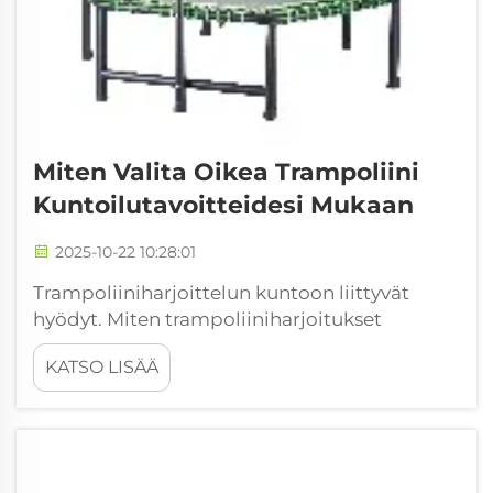
Miten Valita Oikea Trampoliini
Kuntoilutavoitteidesi Mukaan
2025-10-22 10:28:01
Trampoliiniharjoittelun kuntoon liittyvät
hyödyt. Miten trampoliiniharjoitukset
parantavat sydän- ja verisuoniterveyttä.
KATSO LISÄÄ
Tutkimusten mukaan trampoliinilla
hyppiminen saa sydämen lyömään noin 11–33
prosenttia kovempaa kuin tavallinen
kestävyysjuoksu, kertoo saksalainen...