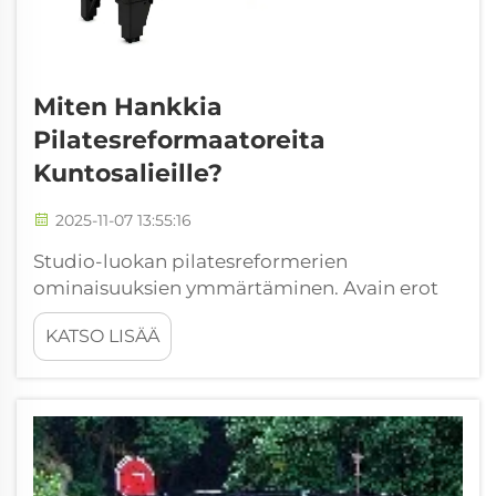
Miten Hankkia
Pilatesreformaatoreita
Kuntosalieille?
2025-11-07 13:55:16
Studio-luokan pilatesreformerien
ominaisuuksien ymmärtäminen. Avain erot
koti- ja studio-luokan reformerien välillä.
KATSO LISÄÄ
Studioihin suunnitellut pilatesreformerit
kestävät vakavaa kaupallista kulutusta. Niissä
on vahvat teräskehykset, kestävä
polyuretaani...