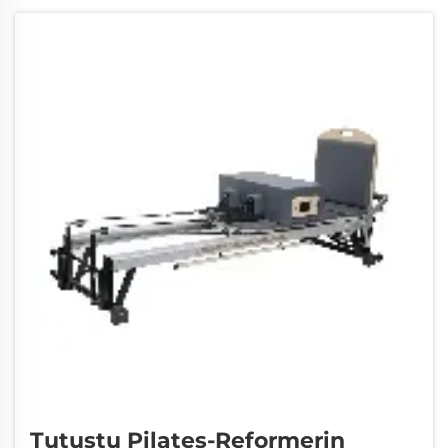
tärkeyden joogareippuissa. Hyvinvoinnin...
Tutustu Pilates-Reformerin