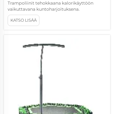
Trampoliinit tehokkaana kalorikäyttöön
vaikuttavana kuntoharjoituksena.
Hyppimisen kalorikäyttö verrattuna
KATSO LISÄÄ
perinteiseen aerobiseen. NASA teki
tutkimuksen, joka osoitti, että trampoliinilla
hyppiminen polttaa kaloreita noin...