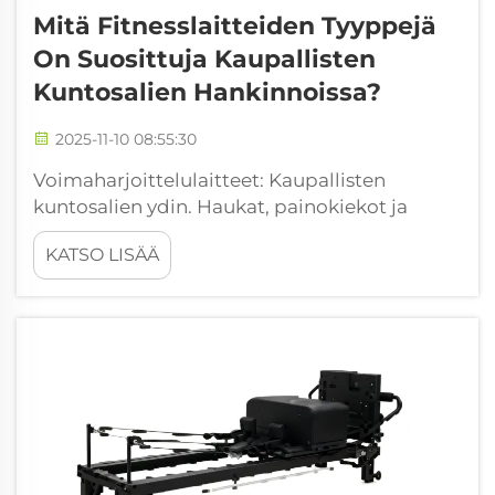
Mitä Fitnesslaitteiden Tyyppejä
On Suosittuja Kaupallisten
Kuntosalien Hankinnoissa?
2025-11-10 08:55:30
Voimaharjoittelulaitteet: Kaupallisten
kuntosalien ydin. Haukat, painokiekot ja
voimakalenterit perustavanlaatuisina
KATSO LISÄÄ
vapaapainoina käytettävinä laitteina. Kun on
kyse voiman rakentamisesta, haukat,
painokiekot ja voimakalenterit ovat
olennaisia kaikissa kunnollisissa
treenipeleissä...