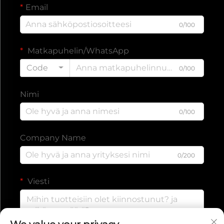
Email
0/100
Matkapuhelin/WhatsApp
Code
0/100
Nimi
0/100
Company Name
0/200
Viesti