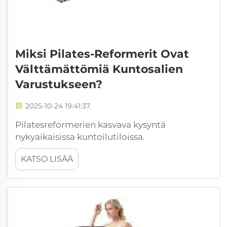
Miksi Pilates-Reformerit Ovat
Välttämättömiä Kuntosalien
Varustukseen?
2025-10-24 19:41:37
Pilatesreformerien kasvava kysyntä
nykyaikaisissa kuntoilutiloissa.
Pilatesreformerit ovat nykyisin suuri
KATSO LISÄÄ
investointi monille kuntoilukeskuksille.
ClassPass on itse asiassa listannut pilatesin
kahdeksi viime vuodeksi ykkössijalle
liikuntasuosituksissa...