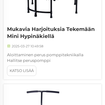
Mukavia Harjoituksia Tekemään
Mini Hypinäkiellä
2025-03-27 10:49:58
Aloittaminen perus pomppitekniikalla
Hallitse peruspomppi
Hyppylautaharjoitusten ydintä on jotain
KATSO LISÄÄ
yksinkertaista mutta keskeistä –
peruspomppi. Hyppää vain ylös ja alas
minihyppylaudalla pitäen keho löysänä eikä
liian jäykkänä...