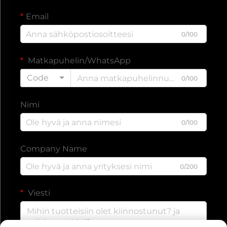
Email
0/100
Matkapuhelin/WhatsApp
Code
0/100
Nimi
0/100
Company Name
0/200
Viesti