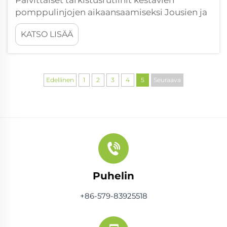
Päivittäiset tarkistusrutiinit kestävien
pomppulinjojen aikaansaamiseksi Jousien ja
kehän kunnon tarkistukset Pomppulinjan
KATSO LISÄÄ
kunnon ylläpitäminen edellyttää huolellista
huomiota metallijousiin ja kehään, jotka ovat
kaiken muun alla. Tarkista jokainen jousi
huolellisesti...
Edellinen
1
2
3
4
5
Seuraava
Puhelin
+86-579-83925518