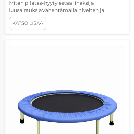
Miten pilates-hyyty estää lihaksija
luusairauksiaVähentämällä nivelten ja
sidekudosjännitteitä Pilates-
KATSO LISÄÄ
hyytyharjoitukset tarjoavat ihmisille tavan
liikkua ilman liiallista rasitusta nivelille.
Hyydyn pinta itse asiassa imee...