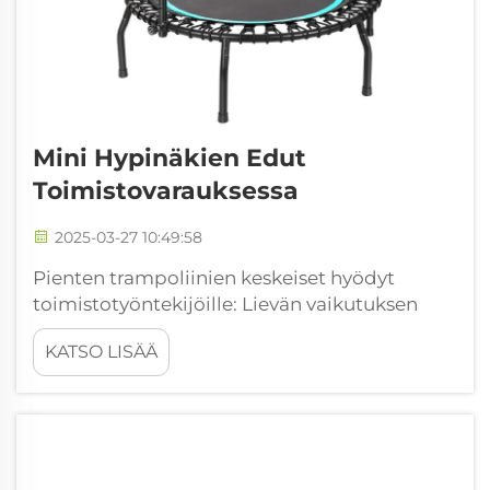
Mini Hypinäkien Edut
Toimistovarauksessa
2025-03-27 10:49:58
Pienten trampoliinien keskeiset hyödyt
toimistotyöntekijöille: Lievän vaikutuksen
nivelten suojaaminen tauoilla toimistotyön
KATSO LISÄÄ
välillä Toimistotyöntekijöille, jotka haluavat
pysyä aktiivisina kokousten välillä, pienet
trampoliinit ovat erinomainen valinta, sillä ne
mahdollistavat lempeän liikunnan ilman, että
liikaa ...