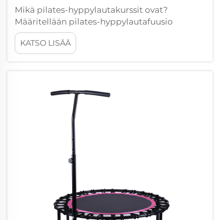
Mikä pilates-hyppylautakurssit ovat?
Määritellään pilates-hyppylautafuusio
Pilates-hyppylauta yhdistää säännöllisen
KATSO LISÄÄ
pilates-harjoituksen voimaharjoituksen ja
hyppylautaliikunnan iloisen pomppimisen.
Tätä harjoitetaan pienillä hyppylaudoilla,
joita nimitetään joskus myös nimellä...