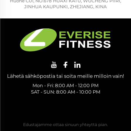
Huone C01, NO.678 HUAXI KATU, WUCHENG PIIRI,
JINHUA KAUPUNKI, ZHEJIANG, KINA
Lähetä sähköpostia tai soita meille milloin vain!
Mon - Fri: 8:00 AM - 12:00 PM
SAT - SUN: 8:00 AM - 10:00 PM
Hanki ilmainen tarjous
Edustajamme ottaa sinuun yhteyttä pian.