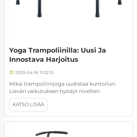
Yoga Trampoliinilla: Uusi Ja
Innostava Harjoitus
2025-04-16 11:02:15
Miksi trampoliinijoga uudistaa kuntoilun:
Lievän vaikutuksen hyödyt nivelten
terveydelle Trampoliinijoga on käytännössä
KATSO LISÄÄ
treeni, joka ei rasita kehoa paljon, varsinkaan
kun pomppiva pinta keventää niiden kipujen
tuntumaa nivelissä. ...