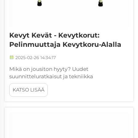
Kevyt Kevät - Kevytkorut:
Pelinmuuttaja Kevytkoru-Alalla
2025-02-26 14:34:17
Mikä on jousiton hyyty? Uudet
suunnitteluratkaisut ja tekniikka
jousittomissa malleissa Jousittomat hyytyt
KATSO LISÄÄ
merkitsevät todellista kehitystä siinä, miten
pomppii ympäriinsä, vaihtaen vanhat
metallijouset joustavaan
komposiittikehysten...