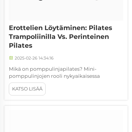
Erottelien Löytäminen: Pilates
Trampoliinilla Vs. Perinteinen
Pilates
2025-02-26 14:34:16
Mikä on pomppulinjapilates? Mini-
pomppulinjojen rooli nykyaikaisessa
kuntoilussa Pomppulinjapilates antaa
KATSO LISÄÄ
ihmisille täysin uudenlaisen tavan tehdä
harjoituksiaan lisäämällä mini-
pomppulinjoja tavallisiin pilates-
harjoituksiin. Tämän lähestymistavan
erityispiirteenä on pomppiva pinta...