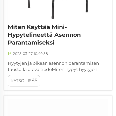
Miten Käyttää Mini-
Hypytelineettä Asennon
Parantamiseksi
2025-03-27 10:49:58
Hyytyjen ja oikean asennon parantamisen
taustalla oleva tiedeMiten hypyt hyytyjen
yläpuolella aktivoivat vartalon lihakset Hypyt
KATSO LISÄÄ
hyytyjen yläpuolella aktivoivat vartalon
lihakset melko tehokkaasti ja auttavat ihmisiä
seisomaan suorassa yleisesti ottaen. Kun joku
pomppii ympäriinsä yhdellä näistä
valaisevista...