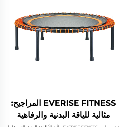
EVERISE FITNESS المراجيح:
مثالية للياقة البدنية والرفاهية
توفر مراجيح EVERISE FITNESS حلاً فعالاً للياقة البدنية. القفز عليها