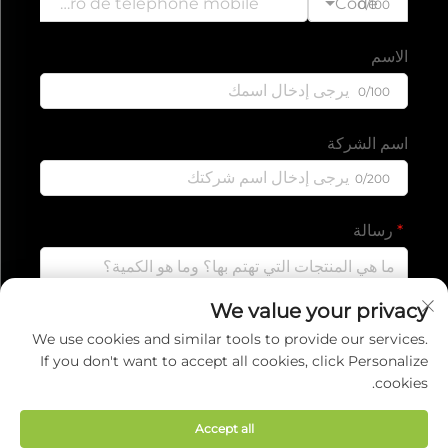
Code
0/100
الاسم
0/100
اسم الشركة
0/200
رسالة
We value your privacy
0/1000
We use cookies and similar tools to provide our services.
If you don't want to accept all cookies, click Personalize
cookies.
إرسال
Accept all