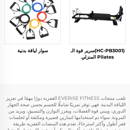
(HC-PB3001)سرير قوة الـ
سوار لياقة بدنية
Pilates المنزلي
تلعب منتجات EVERISE FITNESS القفزية دورًا مهمًا في تعزيز
اللياقة البدنية. فهي توفر تمرينًا شاملًا للجسم يحسن صحة الجهاز
الدوري، ويبني قوة العضلات، ويعزز التوازن والتنسيق، ويزيد من
المرونة. سواء تم استخدامها لتمارين قصيرة ومكثفة أو لجلسات
قفز أطول وأكثر استرخاءً، تقدم هذه المنصات القفزية طريقة