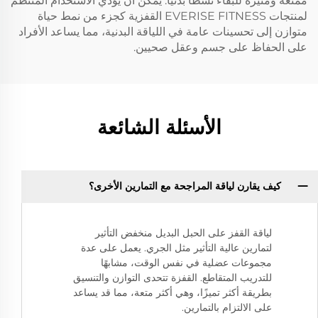
ممتعة ومثيرة للبقاء نشطًا بدنيًا. يمكن أن يؤدي الاستخدام المنتظم
لمنتجات EVERISE FITNESS القفزية كجزء من نمط حياة
متوازن إلى تحسينات عامة في اللياقة البدنية، مما يساعد الأفراد
على الحفاظ على جسم وعقل صحيين.
الأسئلة الشائعة
كيف يقارن لياقة المراجحة مع التمارين الأخرى؟
لياقة القفز على الحبل البديل منخفض التأثير
لتمارين عالية التأثير مثل الجري. يعمل على عدة
مجموعات عضلية في نفس الوقت، مشابهًا
للتدريب المتقاطع. القفزة تتحدى التوازن والتنسيق
بطريقة أكثر تميزًا، وهي أكثر متعة، مما قد يساعد
على الالتزام بالتمارين.