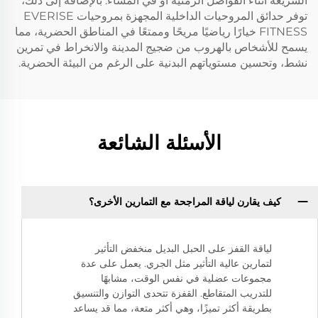
السريعة أثناء الفواصل الزمنية أو في المساء. بالإضافة إلى ذلك،
توفر حدائق المروحيات الداخلية المجهزة بمروحيات EVERISE
FITNESS خيارًا رياضيًا مريحًا وممتعًا في المناطق الحضرية، مما
يسمح للأشخاص بالهروب من ضجيج المدينة والانخراط في تمرين
نشط، وتحسين مستوياتهم البدنية على الرغم من البيئة الحضرية.
الأسئلة الشائعة
كيف يقارن لياقة المراجحة مع التمارين الأخرى؟
لياقة القفز على الحبل البديل منخفض التأثير
لتمارين عالية التأثير مثل الجري. يعمل على عدة
مجموعات عضلية في نفس الوقت، مشابهًا
للتدريب المتقاطع. القفزة تتحدى التوازن والتنسيق
بطريقة أكثر تميزًا، وهي أكثر متعة، مما قد يساعد