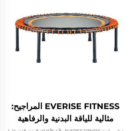
EVERISE FITNESS المراجيح:
مثالية للياقة البدنية والرفاهية
توفر مراجيح EVERISE FITNESS حلاً فعالاً للياقة البدنية. القفز عليها