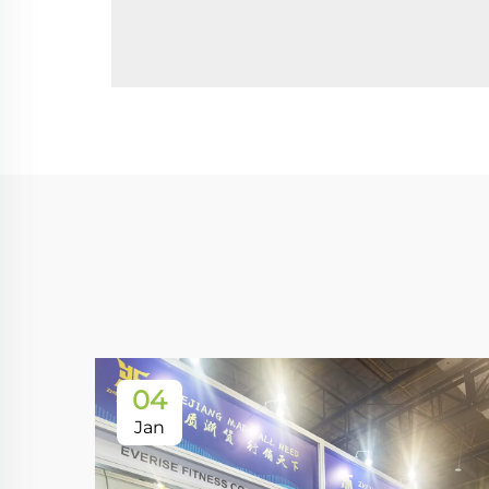
04
Jan