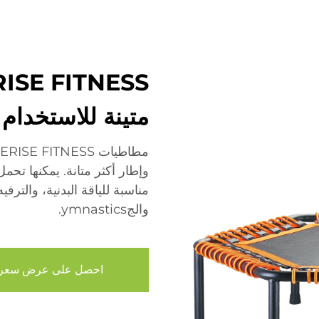
متينة للاستخدام 
وإطار أكثر متانة. يمكنها تحم
مناسبة للياقة البدنية، والترف
والجymnastics.
احصل على عرض سعر