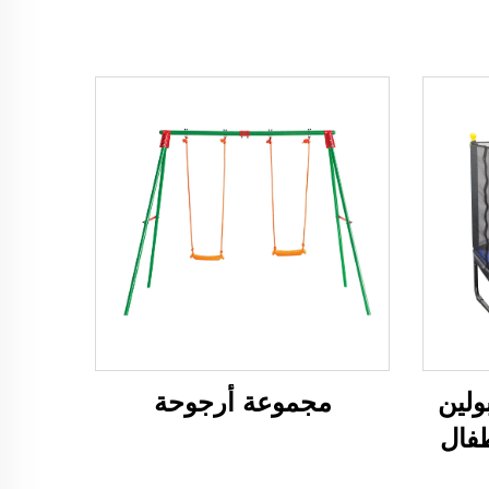
رامبولين
مجموعة أرجوحة
فال