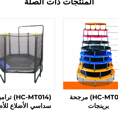
المنتجات ذات الصلة
(HC-MT001) مرجحة
(HC-MT014) ت
برينجات
سداسي الأضلاع للأط
مع شبكة أمان