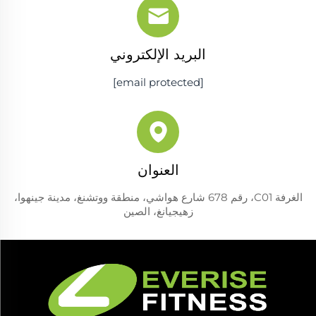
البريد الإلكتروني
[email protected]
العنوان
الغرفة C01، رقم 678 شارع هواشي، منطقة ووتشنغ، مدينة جينهوا،
زهيجيانغ، الصين