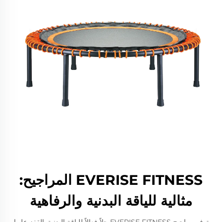
EVERISE FITNESS المراجيح:
مثالية للياقة البدنية والرفاهية
توفر مراجيح EVERISE FITNESS حلاً فعالاً للياقة البدنية. القفز عليها