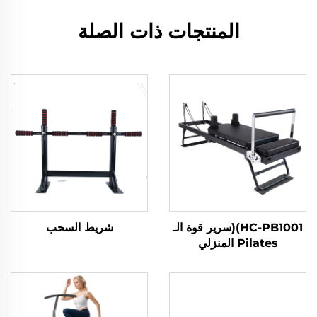
المنتجات ذات الصلة
HC-PB1001)(سرير قوة الـ
شريط السحب
Pilates المنزلي