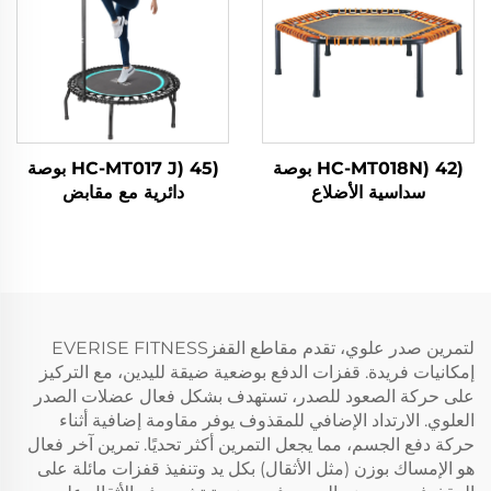
(HC-MT018N) 42 بوصة
(HC-MT017 J) 45 بوصة
سداسية الأضلاع
دائرية مع مقابض
لتمرين صدر علوي، تقدم مقاطع القفزEVERISE FITNESS
إمكانيات فريدة. قفزات الدفع بوضعية ضيقة للیدین، مع التركيز
على حركة الصعود للصدر، تستهدف بشكل فعال عضلات الصدر
العلوي. الارتداد الإضافي للمقذوف يوفر مقاومة إضافية أثناء
حركة دفع الجسم، مما يجعل التمرين أكثر تحديًا. تمرين آخر فعال
هو الإمساك بوزن (مثل الأثقال) بكل يد وتنفيذ قفزات مائلة على