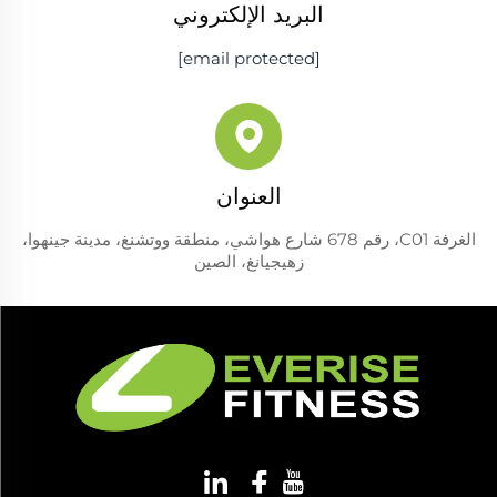
البريد الإلكتروني
[email protected]
العنوان
الغرفة C01، رقم 678 شارع هواشي، منطقة ووتشنغ، مدينة جينهوا،
زهيجيانغ، الصين