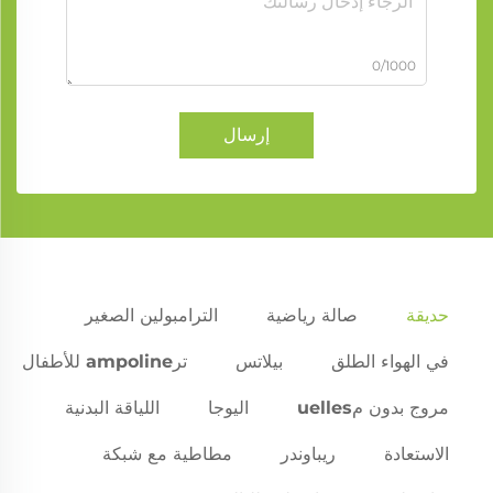
0/1000
إرسال
حديقة
صالة رياضية
الترامبولين الصغير
في الهواء الطلق
بيلاتس
ترampoline للأطفال
مروج بدون مuelles
اليوجا
اللياقة البدنية
الاستعادة
ريباوندر
مطاطية مع شبكة