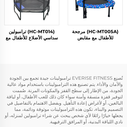
(HC-MT005A) مرجحة
(HC-MT014) ترامبولين
للأطفال مع مقابض
سداسي الأضلاع للأطفال مع
شبكة أمان
تُصنِع EVERISE FITNESS ترامبولينات جيدة تجمع بين الجودة
والأمان والأداء. يتم تصنيع هذه الترامبولينات باستخدام مواد عالية
الجودة، من الإطار إلى سطح القفز والمكونات المرنة. صُممت
لتوفير قفزة متسقة وأمنة سواء كان ذلك للعب الأطفال، أو لياقة
البالغين، أو لأغراض إعادة التأهيل. وبفضل الاهتمام بالتفاصيل في
التصميم والبناء، تكون هذه الترامبولينات موثوقة ودائمة، مما
يجعلها خيارًا رائعًا لأي شخص يبحث عن شراء ترامبولين لمنزله، أو
نادي اللياقة البدنية، أو المرافق الترفيهية.