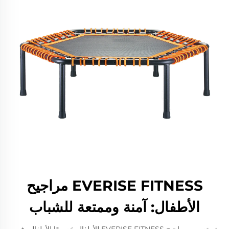
EVERISE FITNESS مراجيح
الأطفال: آمنة وممتعة للشباب
تم تصميم مراجيح EVERISE FITNESS للأطفال خصيصًا للأطفال، فهي