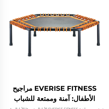
EVERISE FITNESS مراجيح
الأطفال: آمنة وممتعة للشباب
تم تصميم مراجيح EVERISE FITNESS للأطفال خصيصًا للأطفال، فهي