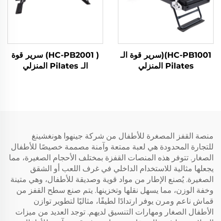
HC-PB1001)(سرير قوة الـ
( HC-PB2001) سرير قوة
Pilates المنزلي
الـ Pilates المنزلي
منصة القفز المصغرة للأطفال من شركة جينهوا هونغشينغ
للتجارة المحدودة هي لعبة ممتعة وآمنة مصممة خصيصًا للأطفال
الصغار. تتوفر هذه المنصات القفزة بمختلف الأحجام الصغيرة، مما
يجعلها مثالية للاستخدام الداخلي في غرف اللعب أو الشقق
الصغيرة. يُصنع الإطار من مواد قوية وصديقة للأطفال، وهي متينة
وخفة الوزن، مما يسهل نقلها وتخزينها. يتم صنع سطح القفز من
قماش ناعم ومرن يوفر ارتدادًا لطيفًا، مثاليًا لتطوير توازن
الأطفال الصغار ومهارات التنسيق لديهم. توجد العديد من ميزات