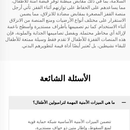
السلامة، بما في ذلك مقابض مبطنة توفر قبضة آمنة للأطفال،
مما يساعدهم على الحفاظ على توازنهم أثناء القفز. تأتي أرجل
منصة القفز المصغرة بمقابض مضادة للانزلاق، مما يضمن
الاستقرار على مختلف أنواع الأرضيات ومنع المنصة من الانزلاق
أثناء الاستخدام. كما تم تصميمها بأطراف مستديرة وأسطح ناعمة
لإزالة أي مخاطر محتملة. وبفضل تصاميمها الجذابة والملونة، فإن
هذه المنصات القفزة للأطفال لا تقدم فقط وسيلة ممتعة للأطفال
للبقاء نشيطين، بل تُعتبر أيضًا أداة قيمة لتطويرهم البدني.
الأسئلة الشائعة
ما هي الميزات الأمنية المهمة لترامبولين الأطفال؟
تتضمن الميزات الأمنية الأساسية شبكة حماية قوية
لمنع السقوط، وإطار متين ذو حواف مستديرة،