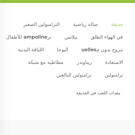
حديقة
صالة رياضية
الترامبولين الصغير
في الهواء الطلق
بيلاتس
ترampoline للأطفال
مروج بدون مuelles
اليوجا
اللياقة البدنية
الاستعادة
ريباوندر
مطاطية مع شبكة
ترامبولين
ترامبولين للبالغين
معدات اللعب في الحديقة