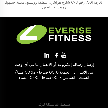
الغرفة C01، رقم 678 شارع هواشي، منطقة ووتشنغ، مدينة جينهوا،
زهيجيانغ، الصين
إرسال رسالة إلكترونية أو الاتصال بنا في أي وقت!
من الاثنين إلى الجمعة 8: 00 صباحاً - 12: 00 مساءً
السبت - الشمس 8: 00 صباحا - 10:00 مساء
احصل على عرض سعر مجاني
سيتصل بك ممثلنا قريبًا.