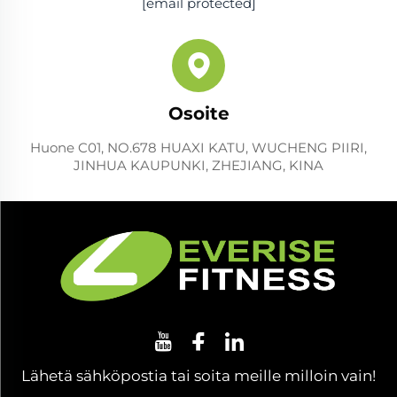
[email protected]
Osoite
Huone C01, NO.678 HUAXI KATU, WUCHENG PIIRI,
JINHUA KAUPUNKI, ZHEJIANG, KINA
Lähetä sähköpostia tai soita meille milloin vain!