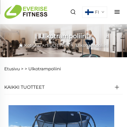
FI
Ulkotrampoliini
Kotisivu
>
TUOTTEET
>
Ulkotrampoliini
Etusivu >
>
Ulkotrampoliini
KAIKKI TUOTTEET