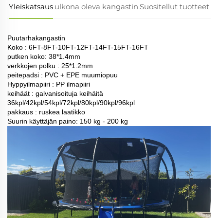
Yleiskatsaus
ulkona oleva kangastin
Suositellut tuotteet
Puutarhakangastin
Koko : 6FT-8FT-10FT-12FT-14FT-15FT-16FT
putken koko: 38*1.4mm
verkkojen polku : 25*1.2mm
peitepadsi : PVC + EPE muumiopuu
Hyppyilmapiiri : PP ilmapiiri
keihäät : galvanisoituja keihäitä
36kpl/42kpl/54kpl/72kpl/80kpl/90kpl/96kpl
pakkaus : ruskea laatikko
Suurin käyttäjän paino: 150 kg - 200 kg