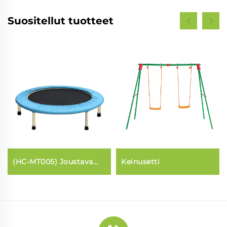
Suositellut tuotteet
(HC-MT005) Joustava
Keinusetti
vyö Trampoliini