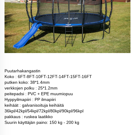
Puutarhakangastin
Koko : 6FT-8FT-10FT-12FT-14FT-15FT-16FT
putken koko: 38*1.4mm
verkkojen polku : 25*1.2mm
peitepadsi : PVC + EPE muumiopuu
Hyppyilmapiiri : PP ilmapiiri
keihäät : galvanisoituja keihäitä
36kpl/42kpl/54kpl/72kpl/80kpl/90kpl/96kpl
pakkaus : ruskea laatikko
Suurin käyttäjän paino: 150 kg - 200 kg