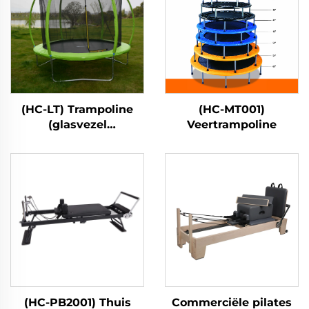
(HC-LT) Trampoline
(HC-MT001)
(glasvezel
Veertrampoline
lantaarnstijl)
(HC-PB2001) Thuis
Commerciële pilates