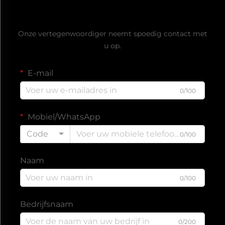
Ontvang een gratis offerte
Onze vertegenwoordiger neemt spoedig contact met
u op.
E-mail
0/100
Mobiel/WhatsApp
Code
0/100
Naam
0/100
Bedrijfsnaam
0/200