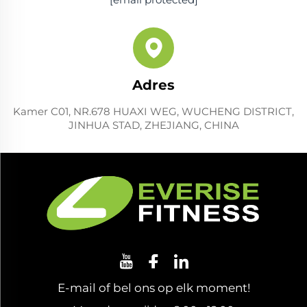
Adres
Kamer C01, NR.678 HUAXI WEG, WUCHENG DISTRICT,
JINHUA STAD, ZHEJIANG, CHINA
E-mail of bel ons op elk moment!