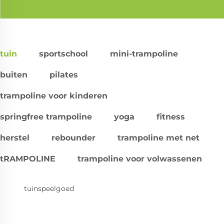
tuin
sportschool
mini-trampoline
buiten
pilates
trampoline voor kinderen
springfree trampoline
yoga
fitness
herstel
rebounder
trampoline met net
tRAMPOLINE
trampoline voor volwassenen
tuinspeelgoed