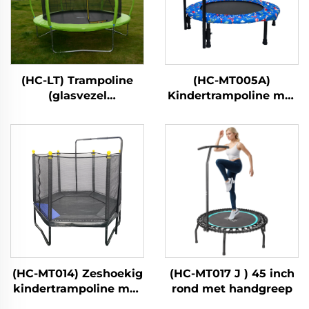
(HC-LT) Trampoline
(HC-MT005A)
(glasvezel
Kindertrampoline met
lantaarnstijl)
handgreep
(HC-MT014) Zeshoekig
(HC-MT017 J ) 45 inch
kindertrampoline met
rond met handgreep
veiligheidsnet