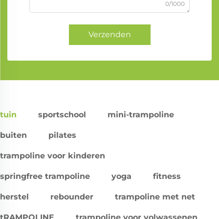
0/1000
Verzenden
tuin
sportschool
mini-trampoline
buiten
pilates
trampoline voor kinderen
springfree trampoline
yoga
fitness
herstel
rebounder
trampoline met net
tRAMPOLINE
trampoline voor volwassenen