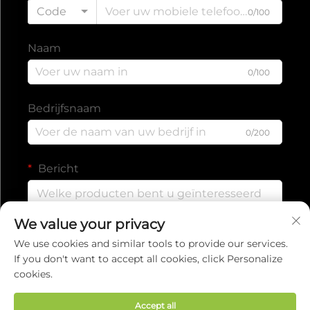
Code
0/100
Naam
0/100
Bedrijfsnaam
0/200
Bericht
We value your privacy
0/1000
We use cookies and similar tools to provide our services.
If you don't want to accept all cookies, click Personalize
cookies.
Verzenden
Accept all