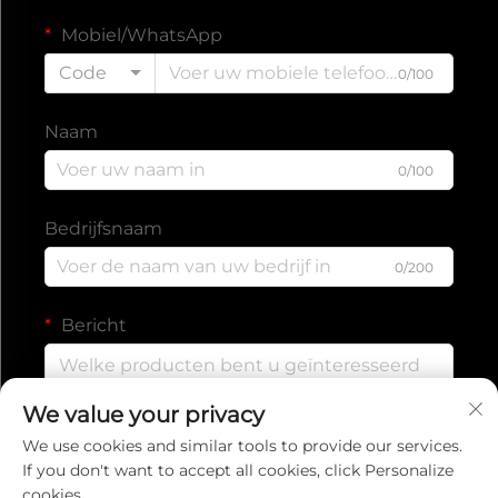
Mobiel/WhatsApp
Code
0/100
Naam
0/100
Bedrijfsnaam
0/200
Bericht
We value your privacy
0/1000
We use cookies and similar tools to provide our services.
If you don't want to accept all cookies, click Personalize
cookies.