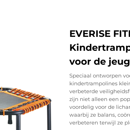
EVERISE FI
Kindertrampo
voor de jeu
Speciaal ontworpen vo
kindertrampolines klei
verbeterde veiligheids
zijn niet alleen een p
voordelig voor de lich
waarbij ze balans, coö
verbeteren terwijl ze p