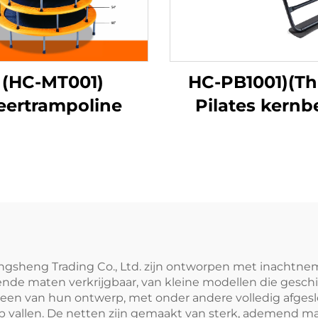
(HC-MT001)
HC-PB1001)(Th
eertrampoline
Pilates kernb
ngsheng Trading Co., Ltd. zijn ontworpen met inachtne
lende maten verkrijgbaar, van kleine modellen die geschi
steen van hun ontwerp, met onder andere volledig afges
p vallen. De netten zijn gemaakt van sterk, ademend ma