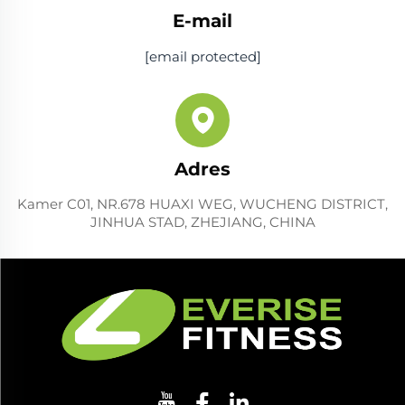
E-mail
[email protected]
Adres
Kamer C01, NR.678 HUAXI WEG, WUCHENG DISTRICT,
JINHUA STAD, ZHEJIANG, CHINA