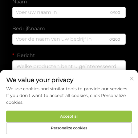
Naam
0/100
Bedrijfsnaam
0/200
Bericht
We value your privacy
0/1000
We use cookies and similar tools to provide our services.
If you don't want to accept all cookies, click Personalize
cookies.
Verzenden
Accept all
Auteursrecht © 2025 door EVERISE FITNESS
Personalize cookies
CO.,LTD.
Privacybeleid