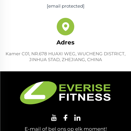
[email protected]
Adres
Kamer C01, NR.678 HUAXI WEG, WUCHENG DISTRICT,
JINHUA STAD, ZHEJIANG, CHINA
E-mail of bel ons op elk moment!