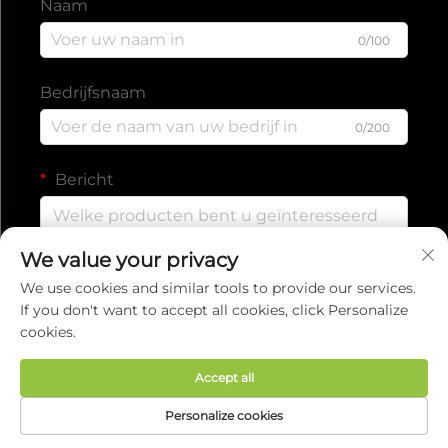
Naam
0/100
Bedrijfsnaam
0/200
Bericht
We value your privacy
0/1000
We use cookies and similar tools to provide our services.
If you don't want to accept all cookies, click Personalize
cookies.
Verzenden
Accept all
Auteursrecht © 2025 door EVERISE FITNESS
Personalize cookies
CO.,LTD.
Privacybeleid