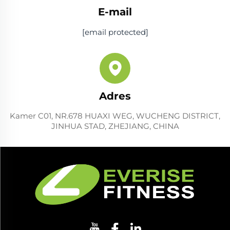
E-mail
[email protected]
Adres
Kamer C01, NR.678 HUAXI WEG, WUCHENG DISTRICT,
JINHUA STAD, ZHEJIANG, CHINA