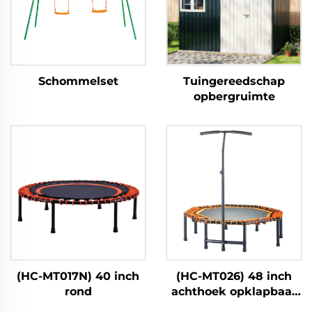
Schommelset
Tuingereedschap
opbergruimte
(HC-MT017N) 40 inch
(HC-MT026) 48 inch
rond
achthoek opklapbaar
met handgreep