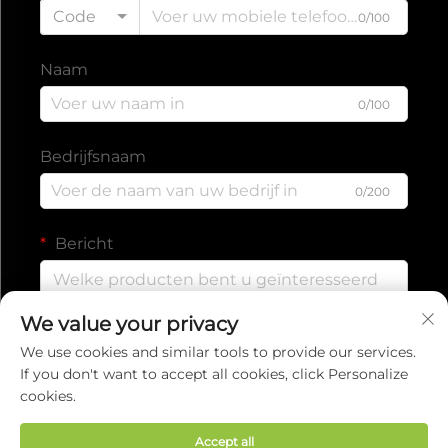
Code
0/100
Naam
0/100
Bedrijfsnaam
0/200
Bericht
We value your privacy
0/1000
We use cookies and similar tools to provide our services.
If you don't want to accept all cookies, click Personalize
cookies.
Verzenden
Accept all