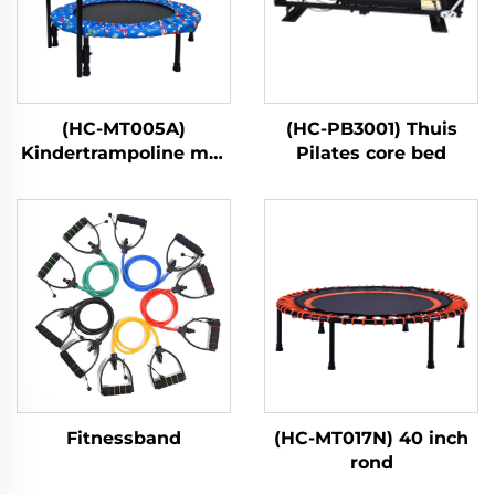
(HC-MT005A)
(HC-PB3001) Thuis
Kindertrampoline met
Pilates core bed
handgreep
Fitnessband
(HC-MT017N) 40 inch
rond