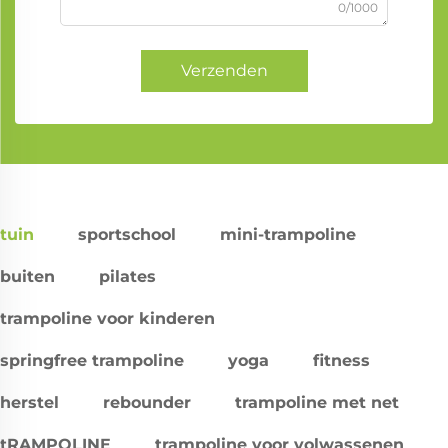
0/1000
Verzenden
tuin
sportschool
mini-trampoline
buiten
pilates
trampoline voor kinderen
springfree trampoline
yoga
fitness
herstel
rebounder
trampoline met net
tRAMPOLINE
trampoline voor volwassenen