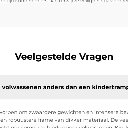
tijd kunnen doorstaan terwijl ze veiligheid garanderen 
Veelgestelde Vragen
 volwassenen anders dan een kindertram
tworpen om zwaardere gewichten en intensere be
n robuustere frame van dikker materiaal. De veer
achtiger sprong te bieden voor volwassenen. Kind