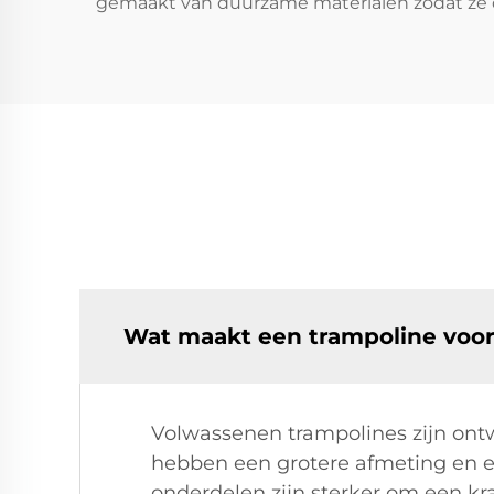
gemaakt van duurzame materialen zodat ze de 
Wat maakt een trampoline voor
Volwassenen trampolines zijn on
hebben een grotere afmeting en ee
onderdelen zijn sterker om een kr