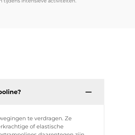
tijdens intensieve activiteiten.
poline?
wegingen te verdragen. Ze
krachtige of elastische
ertrampolines daarentegen zijn