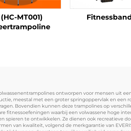
(HC-MT001)
Fitnessban
eertrampoline
 volwassenentrampolines ontworpen voor mensen uit een b
ctie, meestal met een groter springoppervlak en een ro
ragen. Bovendien kunnen deze trampolines op verschil
ware fitnessoefeningen waarbij een volwassene hoge inte
 en spieren te ontwikkelen. Ze dienen ook recreatieve 
termen van kwaliteit, volgend de merkgarantie van EVER