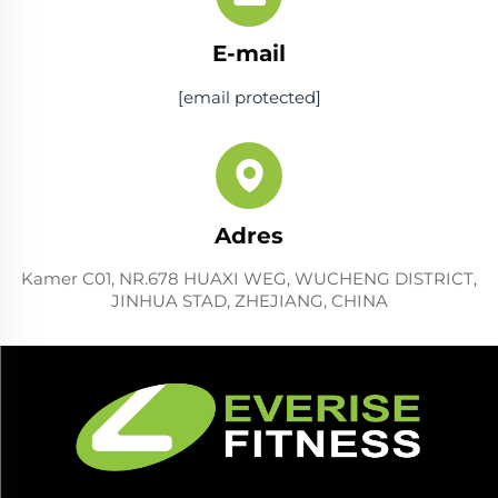
E-mail
[email protected]
Adres
Kamer C01, NR.678 HUAXI WEG, WUCHENG DISTRICT,
JINHUA STAD, ZHEJIANG, CHINA