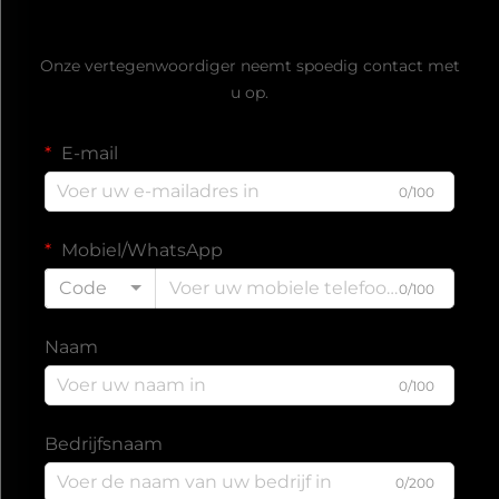
Ontvang een gratis offerte
Onze vertegenwoordiger neemt spoedig contact met
u op.
E-mail
0/100
Mobiel/WhatsApp
Code
0/100
Naam
0/100
Bedrijfsnaam
0/200