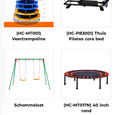
(HC-MT001)
(HC-PB3001) Thuis
Veertrampoline
Pilates core bed
Schommelset
(HC-MT017N) 40 inch
rond