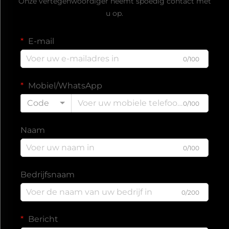
Onze vertegenwoordiger neemt spoedig contact met
u op.
E-mail
0/100
Mobiel/WhatsApp
Code
0/100
Naam
0/100
Bedrijfsnaam
0/200
Bericht