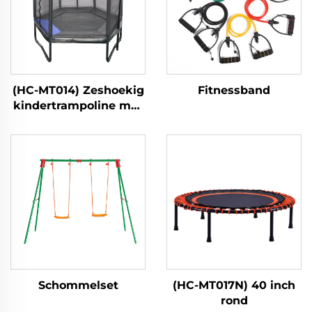
(HC-MT014) Zeshoekig
Fitnessband
kindertrampoline met
veiligheidsnet
Schommelset
(HC-MT017N) 40 inch
rond