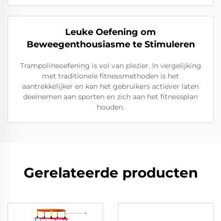
Leuke Oefening om
Beweegenthousiasme te Stimuleren
Trampolineoefening is vol van plezier. In vergelijking
met traditionele fitnessmethoden is het
aantrekkelijker en kan het gebruikers actiever laten
deelnemen aan sporten en zich aan het fitnessplan
houden.
Gerelateerde producten