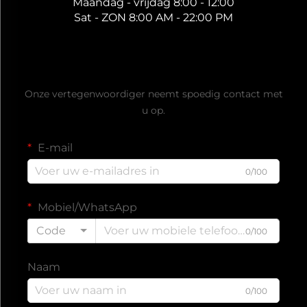
Maandag - vrijdag 8:00 - 12:00
Sat - ZON 8:00 AM - 22:00 PM
Ontvang een gratis offerte
Onze vertegenwoordiger neemt spoedig contact met
u op.
E-mail
0/100
Mobiel/WhatsApp
Code
0/100
Naam
0/100