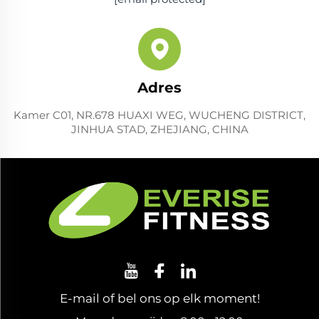
Adres
Kamer C01, NR.678 HUAXI WEG, WUCHENG DISTRICT,
JINHUA STAD, ZHEJIANG, CHINA
E-mail of bel ons op elk moment!