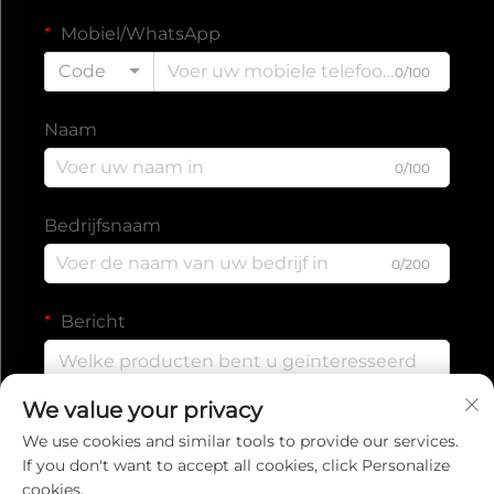
Mobiel/WhatsApp
Code
0/100
Naam
0/100
Bedrijfsnaam
0/200
Bericht
We value your privacy
0/1000
We use cookies and similar tools to provide our services.
If you don't want to accept all cookies, click Personalize
cookies.