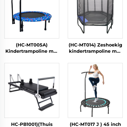
(HC-MT005A)
(HC-MT014) Zeshoekig
Kindertrampoline met
kindertrampoline met
handgreep
veiligheidsnet
HC-PB1001)(Thuis
(HC-MT017 J ) 45 inch