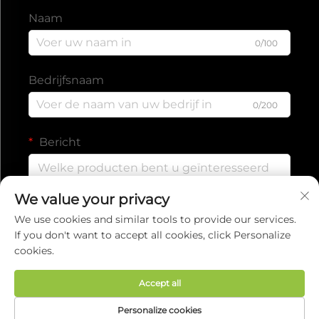
Naam
0/100
Bedrijfsnaam
0/200
Bericht
We value your privacy
0/1000
We use cookies and similar tools to provide our services.
If you don't want to accept all cookies, click Personalize
cookies.
Verzenden
Accept all
Auteursrecht © 2025 door EVERISE FITNESS
Personalize cookies
CO.,LTD.
Privacybeleid