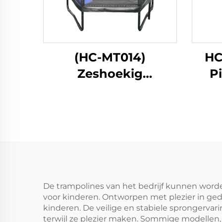
(HC-MT014)
HC
Zeshoekig
P
kindertrampoline
met veiligheidsnet
De trampolines van het bedrijf kunnen worde
voor kinderen. Ontworpen met plezier in ge
kinderen. De veilige en stabiele sprongervar
terwijl ze plezier maken. Sommige modellen, 