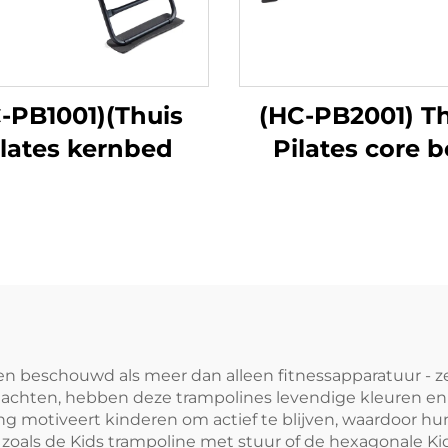
-PB1001)(Thuis
(HC-PB2001) T
ilates kernbed
Pilates core 
n beschouwd als meer dan alleen fitnessapparatuur - z
dachten, hebben deze trampolines levendige kleuren e
ing motiveert kinderen om actief te blijven, waardoor h
zoals de Kids trampoline met stuur of de hexagonale Kid