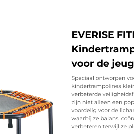
EVERISE FI
Kindertrampo
voor de jeu
Speciaal ontworpen vo
kindertrampolines klei
verbeterde veiligheids
zijn niet alleen een p
voordelig voor de lich
waarbij ze balans, coö
verbeteren terwijl ze p