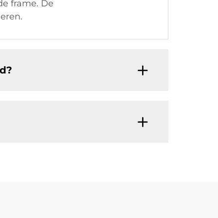
de frame. De
deren.
nd?