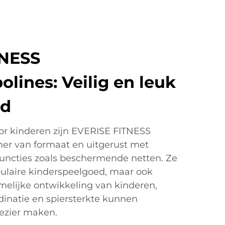
TNESS
lines: Veilig en leuk
gd
or kinderen zijn EVERISE FITNESS
ner van formaat en uitgerust met
functies zoals beschermende netten. Ze
opulaire kinderspeelgoed, maar ook
amelijke ontwikkeling van kinderen,
rdinatie en spiersterkte kunnen
lezier maken.