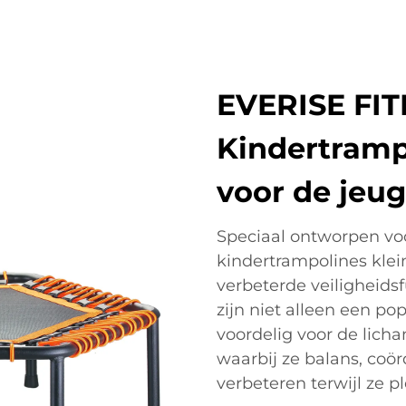
EVERISE FI
Kindertrampo
voor de jeu
Speciaal ontworpen vo
kindertrampolines klei
verbeterde veiligheids
zijn niet alleen een p
voordelig voor de lich
waarbij ze balans, coö
verbeteren terwijl ze p