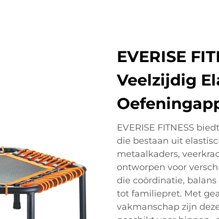
EVERISE FIT
Veelzijdig E
Oefeningap
EVERISE FITNESS biedt
die bestaan uit elast
metaalkaders, veerkrac
ontworpen voor verschi
die coördinatie, balans
tot familiepret. Met g
vakmanschap zijn deze 