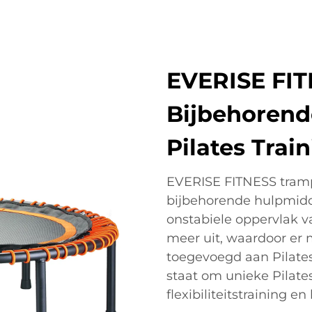
EVERISE FIT
Bijbehorend
Pilates Trai
EVERISE FITNESS tramp
bijbehorende hulpmidde
onstabiele oppervlak v
meer uit, waardoor er m
toegevoegd aan Pilates
staat om unieke Pilates
flexibiliteitstraining e