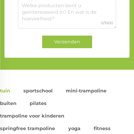
0/1000
Verzenden
tuin
sportschool
mini-trampoline
buiten
pilates
trampoline voor kinderen
springfree trampoline
yoga
fitness