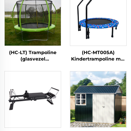
(HC-LT) Trampoline
(HC-MT005A)
(glasvezel
Kindertrampoline met
lantaarnstijl)
handgreep