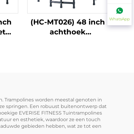
WhatsApp
nch
(HC-MT026) 48 inch
et
achthoek
opklapbaar met
handgreep
gen. Trampolines worden meestal genoten in
ze springen. Een robuust buitenontwerp dat
thoekige EVERISE FITNESS Tuintrampolines
tuur en esthetiek, waardoor ze een touch
chaduwde gebieden hebben, wat ze tot een