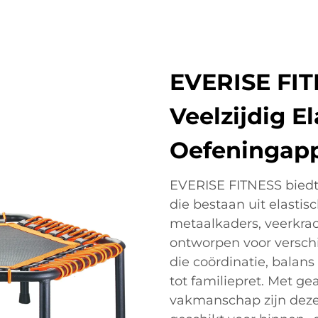
EVERISE FIT
Veelzijdig E
Oefeningap
EVERISE FITNESS biedt
die bestaan uit elast
metaalkaders, veerkrac
ontworpen voor verschi
die coördinatie, balans
tot familiepret. Met g
vakmanschap zijn deze 