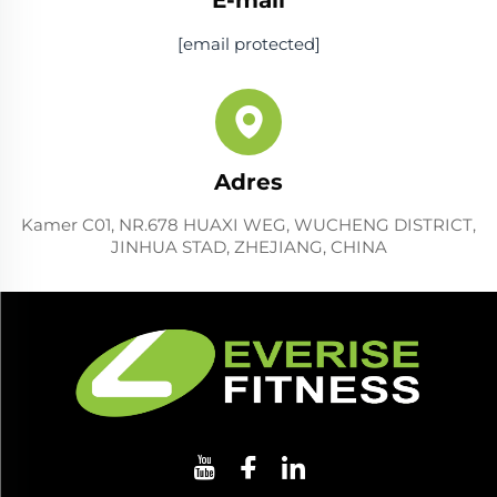
[email protected]
Adres
Kamer C01, NR.678 HUAXI WEG, WUCHENG DISTRICT,
JINHUA STAD, ZHEJIANG, CHINA