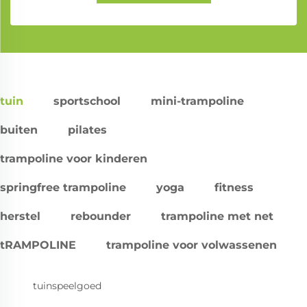
tuin
sportschool
mini-trampoline
buiten
pilates
trampoline voor kinderen
springfree trampoline
yoga
fitness
herstel
rebounder
trampoline met net
tRAMPOLINE
trampoline voor volwassenen
tuinspeelgoed