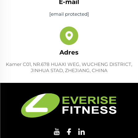
E-mail
[email protected]
Adres
Kamer C01, NR.678 HUAXI WEG, WUCHENG DISTRICT,
JINHUA STAD, ZHEJIANG, CHINA