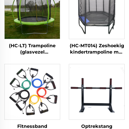
(HC-LT) Trampoline
(HC-MT014) Zeshoekig
(glasvezel
kindertrampoline met
lantaarnstijl)
veiligheidsnet
Fitnessband
Optrekstang