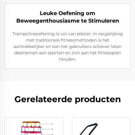
Leuke Oefening om
Beweegenthousiasme te Stimuleren
Trampolineoefening is vol van plezier. In vergelijking
met traditionele fitnessmethoden is het
aantrekkelijker en kan het gebruikers actiever laten
deelnemen aan sporten en zich aan het fitnessplan
houden.
Gerelateerde producten