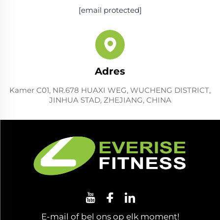
[email protected]
Adres
Kamer C01, NR.678 HUAXI WEG, WUCHENG DISTRICT,
JINHUA STAD, ZHEJIANG, CHINA
E-mail of bel ons op elk moment!