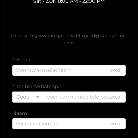
Sat - ZON 8:00 AM - 22:00 PM
Ontvang een gratis offerte
Onze vertegenwoordiger neemt spoedig contact met
u op.
E-mail
0/100
Mobiel/WhatsApp
Code
0/100
Naam
0/100