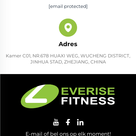
[email protected]
Adres
Kamer C01, NR.678 HUAXI WEG, WUCHENG DISTRICT,
JINHUA STAD, ZHEJIANG, CHINA
E-mail of bel ons op elk moment!